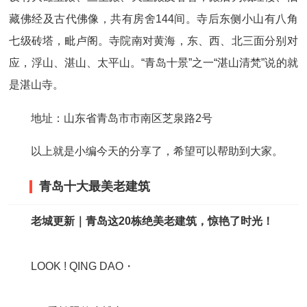
藏佛经及古代佛像，共有房舍144间。寺后东侧小山有八角
七级砖塔，毗卢阁。寺院南对黄海，东、西、北三面分别对
应，浮山、湛山、太平山。“青岛十景”之一“湛山清梵”说的就
是湛山寺。
地址：山东省青岛市市南区芝泉路2号
以上就是小编今天的分享了，希望可以帮助到大家。
青岛十大最美老建筑
老城更新｜青岛这20栋绝美老建筑，惊艳了时光！
LOOK ! QING DAO・