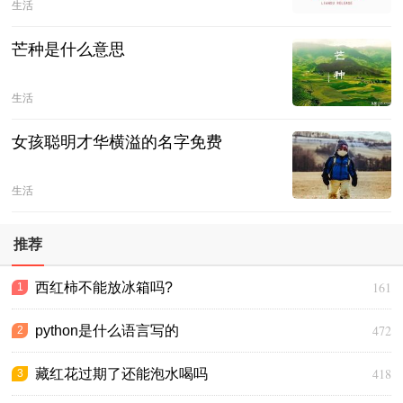
生活
芒种是什么意思
生活
女孩聪明才华横溢的名字免费
生活
推荐
161
西红柿不能放冰箱吗?
1
472
python是什么语言写的
2
418
藏红花过期了还能泡水喝吗
3