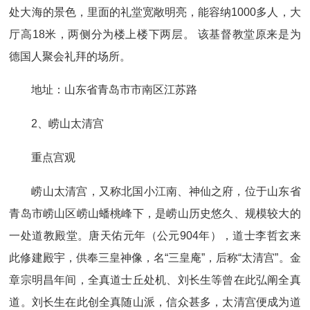
处大海的景色，里面的礼堂宽敞明亮，能容纳1000多人，大
厅高18米，两侧分为楼上楼下两层。 该基督教堂原来是为
德国人聚会礼拜的场所。
地址：山东省青岛市市南区江苏路
2、崂山太清宫
重点宫观
崂山太清宫，又称北国小江南、神仙之府，位于山东省
青岛市崂山区崂山蟠桃峰下，是崂山历史悠久、规模较大的
一处道教殿堂。唐天佑元年（公元904年），道士李哲玄来
此修建殿宇，供奉三皇神像，名“三皇庵”，后称“太清宫”。金
章宗明昌年间，全真道士丘处机、刘长生等曾在此弘阐全真
道。刘长生在此创全真随山派，信众甚多，太清宫便成为道