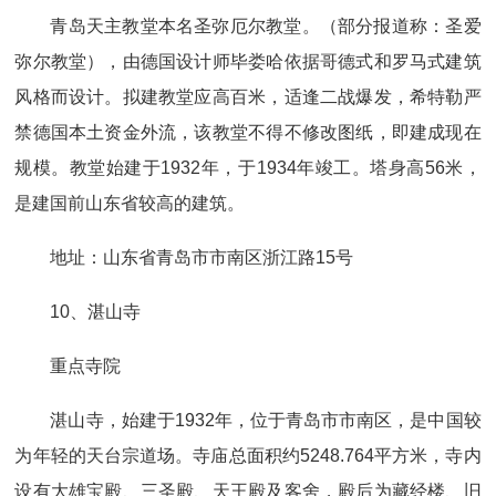
青岛天主教堂本名圣弥厄尔教堂。（部分报道称：圣爱
弥尔教堂），由德国设计师毕娄哈依据哥德式和罗马式建筑
风格而设计。拟建教堂应高百米，适逢二战爆发，希特勒严
禁德国本土资金外流，该教堂不得不修改图纸，即建成现在
规模。教堂始建于1932年，于1934年竣工。塔身高56米，
是建国前山东省较高的建筑。
地址：山东省青岛市市南区浙江路15号
10、湛山寺
重点寺院
湛山寺，始建于1932年，位于青岛市市南区，是中国较
为年轻的天台宗道场。寺庙总面积约5248.764平方米，寺内
设有大雄宝殿、三圣殿、天王殿及客舍，殿后为藏经楼、旧