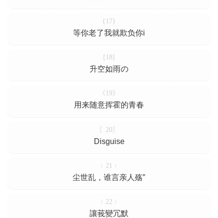
{17}
等你老了我就欺负你i
[18]
升空如雨の
《19》
用来随意挥霍的青春
〖20〗
Disguise
﹙21﹚
尘世乱，谁言亲人殇″
﹙22﹚
讓莪變冗默