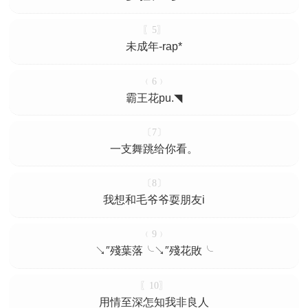
〖5〗
未成年-rap*
﹙6﹚
霸王花pu.◥
〔7〕
一支舞跳给你看。
〔8〕
我想和毛爷爷耍朋友i
﹙9﹚
↘″殘葉落╰↘″殘花敗╰
〖10〗
用情至深怎知我非良人