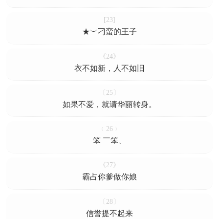
[23]
★︶刁蛮的王子
《24》
衣不如新，人不如旧
〔25〕
如果不爱，就请华丽转身。
﹙26﹚
笨 ￣笨、
《27》
霸占你爹做你娘
〔28〕
信誉提不起来