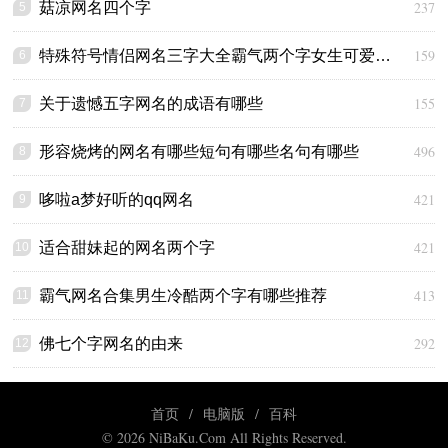
237
菇凉网名四个字
5
159
特殊符号情侣网名三字大全霸气两个字女生可爱啊呢
6
155
关于遗憾五字网名的成语有哪些
7
496
形容烧烤的网名有哪些短句有哪些名句有哪些
8
421
哆啦a梦好听的qq网名
9
421
适合甜妹起的网名两个字
10
413
霸气网名合集男生冷酷两个字有哪些推荐
11
292
佛七个字网名的由来
12
首页
/
电脑版
/
百科
© 2026 NiBaKu.Com All Rights Reserved.