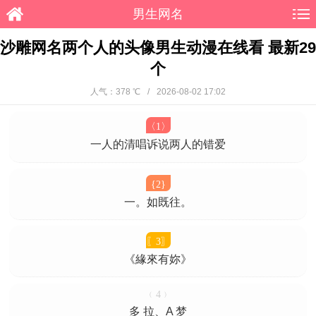
男生网名
沙雕网名两个人的头像男生动漫在线看 最新29
个
人气：378 ℃
/
2026-08-02 17:02
〈1〉
一人的清唱诉说两人的错爱
{2}
一。如既往。
〖3〗
《緣來有妳》
﹙4﹚
多 拉、A 梦